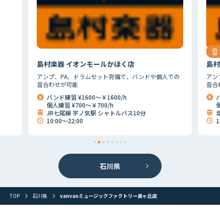
金
島村楽器 イオンモールかほく店
島村楽
アンプ、PA、ドラムセット完備で、バンドや個人での
アンプ、
音合わせが可能
音合わせ
バンド練習 ¥1600～￥1600/h
バンド
個人練習 ¥700～￥700/h
個人練
JR七尾線 宇ノ気駅 シャトルバス10分
北陸本
10:00～22:00
10:0
石川県
首都圏
北海道
東北
北関東
甲信越
東海
関西
山陰・山陽
四国
九州
その他
TOP
石川県
vanvanミュージックファクトリー泉ヶ丘店