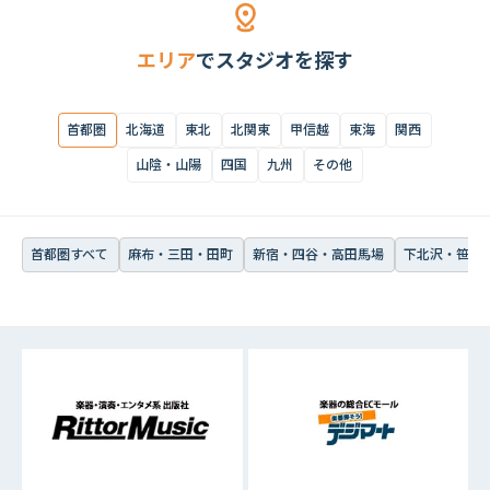
首都圏すべて
麻布・三田・田町
新宿・四谷・高田馬場
下北沢・笹塚・
エリア
でスタジオを探す
首都圏
北海道
東北
北関東
甲信越
東海
関西
山陰・山陽
四国
九州
その他
首都圏すべて
麻布・三田・田町
新宿・四谷・高田馬場
下北沢・笹塚