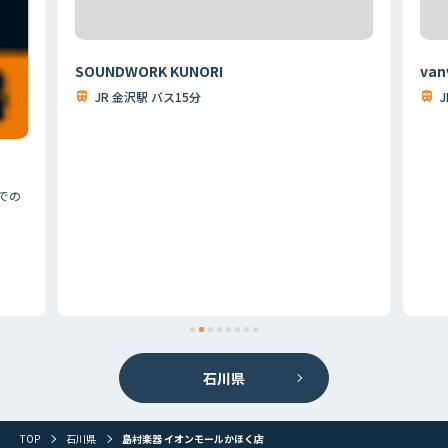
SOUNDWORK KUNORI
van
JR 金沢駅 バス15分
での
首都圏
北海道
東北
北関東
甲信越
東海
関西
石川県
山陰・山陽
四国
九州
その他
TOP
石川県
島村楽器 イオンモールかほく店