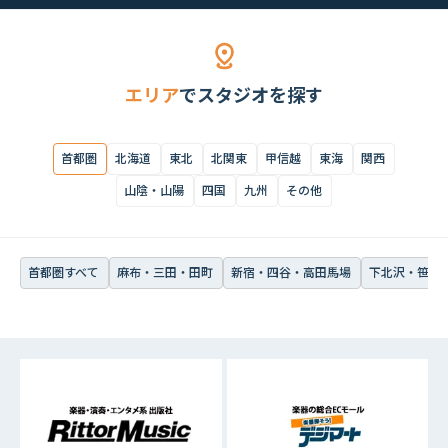
首都圏すべて
麻布・三田・田町
新宿・四谷・高田馬場
下北沢・笹塚・
エリア
でスタジオを探す
首都圏
北海道
東北
北関東
甲信越
東海
関西
山陰・山陽
四国
九州
その他
首都圏すべて
麻布・三田・田町
新宿・四谷・高田馬場
下北沢・笹塚