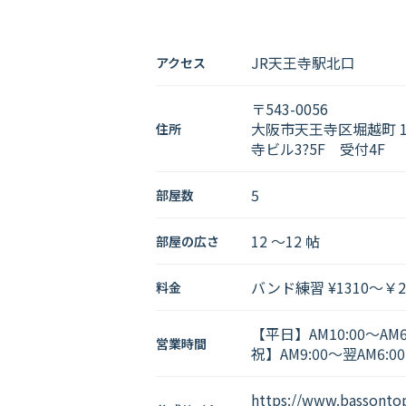
JR天王寺駅北口
アクセス
〒543-0056
大阪市天王寺区堀越町 13
住所
寺ビル3?5F 受付4F
5
部屋数
12 〜12 帖
部屋の広さ
バンド練習 ¥1310～￥26
料金
【平日】AM10:00～AM
営業時間
祝】AM9:00～翌AM6:00
https://www.bassontop