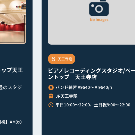
天王寺駅
バンドスタジオ ベースオントップ
オ/ベースオ
店
駅近、天王寺エリアで唯一スタジオ
きる大型スタジオ！
22:00
バンド練習 ¥2300～￥3600/h
個人練習 ¥660～￥880/h
天王寺駅 徒歩5分
【全日】24時間営業