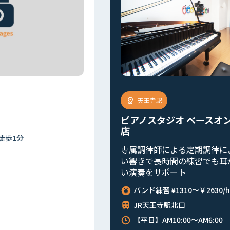
天王寺駅
アカペラスタジオ ベー
ースオントップ天王寺
寺店
36畳の広々としたスタジオ
期調律により、整った美し
オまで合計16部屋。
習でも耳が疲れず、心地よ
バンド練習 ¥920～￥2900
2630/h
JR天王寺駅北口
【平日】AM10:00～AM6:00 【
00 【土日祝】AM9:00～翌AM6:00