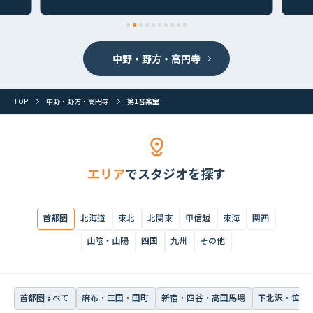
中野・野方・高円寺
TOP
中野・野方・高円寺
第1音楽室
エリア
でスタジオを探す
首都圏
北海道
東北
北関東
甲信越
東海
関西
山陰・山陽
四国
九州
その他
首都圏
北海道
東北
北関東
甲信越
東海
関西
山陰・山陽
四国
九州
その他
首都圏すべて
麻布・三田・田町
新宿・四谷・高田馬場
下北沢・笹塚