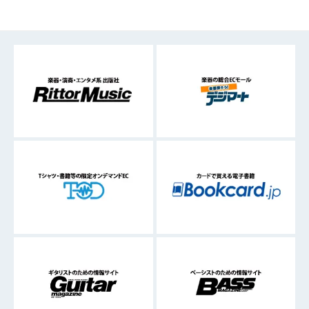
首都圏すべて
麻布・三田・田町
新宿・四谷・高田馬場
下北沢・笹塚・