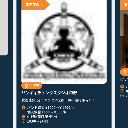
ピア
中野駅
リンキィディンクスタジオ中野
2
駅近徒歩1分でアクセス抜群！無料機材庫有り！
バンド練習 ¥1200～￥1200/h
個人練習 ¥600～￥960/h
中野駅南口 徒歩1分
10:00～24:00