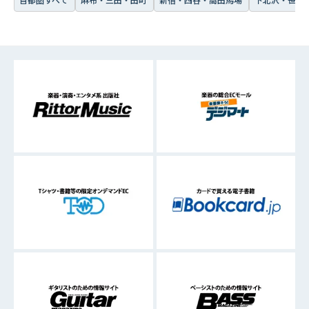
首都圏すべて
麻布・三田・田町
新宿・四谷・高田馬場
下北沢・笹塚・