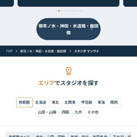
御茶ノ水・神田・水道橋・飯田
橋
TOP
御茶ノ水・神田・水道橋・飯田橋
スタジオ マンサナ
エリア
でスタジオを探す
首都圏
北海道
東北
北関東
甲信越
東海
関西
首都圏
北海道
東北
北関東
甲信越
東海
関西
山陰・山陽
四国
九州
その他
山陰・山陽
四国
九州
その他
首都圏すべて
麻布・三田・田町
新宿・四谷・高田馬場
下北沢・笹塚