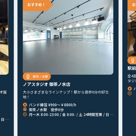
駅前
全4
御茶ノ水駅
タジ
ノアスタジオ 御茶ノ水店
オ誕
大小さまざまなラインナップ！駅から徒歩0分の好立
【
地！
バンド練習 ¥900～￥8800/h
御茶ノ水駅 徒歩0分
月〜木 8:00-23:00 / 金 8:00- / 土 24時間営業 / 日 -23:00
3:00