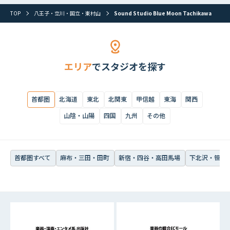
首都圏すべて
麻布・三田・田町
新宿・四谷・高田馬場
下北沢・笹塚・
TOP
八王子・立川・国立・東村山
Sound Studio Blue Moon Tachikawa
エリア
でスタジオを探す
首都圏
北海道
東北
北関東
甲信越
東海
関西
山陰・山陽
四国
九州
その他
首都圏すべて
麻布・三田・田町
新宿・四谷・高田馬場
下北沢・笹塚