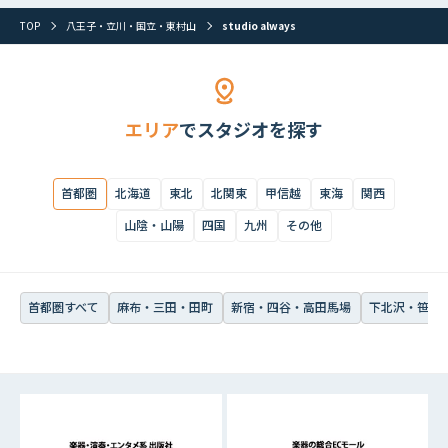
首都圏すべて
麻布・三田・田町
新宿・四谷・高田馬場
下北沢・笹塚・
TOP
八王子・立川・国立・東村山
studio always
エリア
でスタジオを探す
首都圏
北海道
東北
北関東
甲信越
東海
関西
山陰・山陽
四国
九州
その他
首都圏すべて
麻布・三田・田町
新宿・四谷・高田馬場
下北沢・笹塚