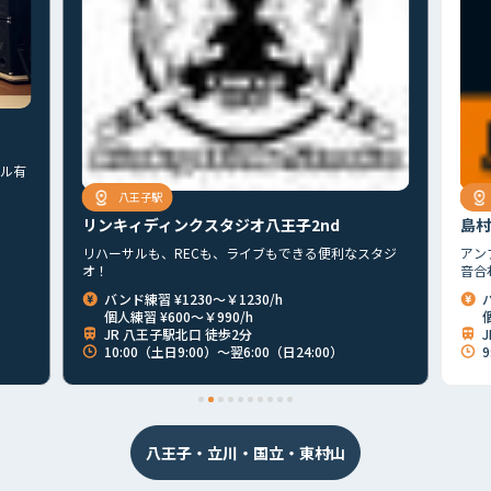
ル有
八王子駅
リンキィディンクスタジオ八王子2nd
島村
リハーサルも、RECも、ライブもできる便利なスタジ
アン
オ！
音合
バンド練習 ¥1230～￥1230/h
個人練習 ¥600～￥990/h
個
JR 八王子駅北口 徒歩2分
10:00（土日9:00）～翌6:00（日24:00）
9
首都圏
北海道
東北
北関東
甲信越
東海
関西
山陰・山陽
四国
九州
その他
八王子・立川・国立・東村山