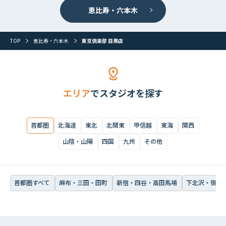
恵比寿・六本木
首都圏すべて
麻布・三田・田町
新宿・四谷・高田馬場
下北沢・笹塚・
TOP
恵比寿・六本木
東京倶楽部 目黒店
エリア
でスタジオを探す
首都圏
北海道
東北
北関東
甲信越
東海
関西
山陰・山陽
四国
九州
その他
首都圏すべて
麻布・三田・田町
新宿・四谷・高田馬場
下北沢・笹塚