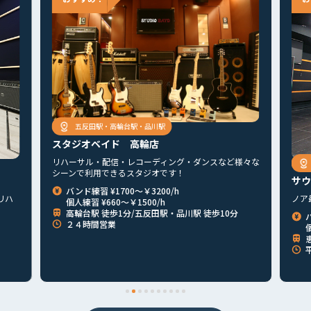
五反田駅・高輪台駅・品川駅
スタジオベイド 高輪店
リハーサル・配信・レコーディング・ダンスなど様々な
シーンで利用できるスタジオです！
サウ
バンド練習 ¥1700～￥3200/h
リハ
ノア
個人練習 ¥660～￥1500/h
高輪台駅 徒歩1分/五反田駅・品川駅 徒歩10分
２４時間営業
個
首都圏
北海道
東北
北関東
甲信越
東海
関西
平
山陰・山陽
四国
九州
その他