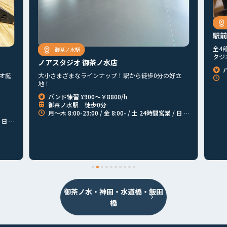
駅前
全4
御茶ノ水駅
タジ
ノアスタジオ 御茶ノ水店
オ誕
大小さまざまなラインナップ！駅から徒歩0分の好立
【
地！
バンド練習 ¥900～￥8800/h
御茶ノ水駅 徒歩0分
月〜木 8:00-23:00 / 金 8:00- / 土 24時間営業 / 日 -23:00
3:00
首都圏
北海道
東北
北関東
甲信越
東海
関西
御茶ノ水・神田・水道橋・飯田
山陰・山陽
四国
九州
その他
橋