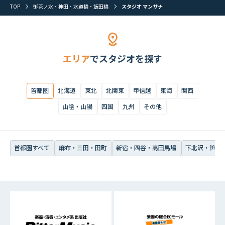
TOP
御茶ノ水・神田・水道橋・飯田橋
スタジオ マンサナ
首都圏すべて
麻布・三田・田町
新宿・四谷・高田馬場
下北沢・笹塚・
エリア
でスタジオを探す
首都圏
北海道
東北
北関東
甲信越
東海
関西
山陰・山陽
四国
九州
その他
首都圏すべて
麻布・三田・田町
新宿・四谷・高田馬場
下北沢・笹塚