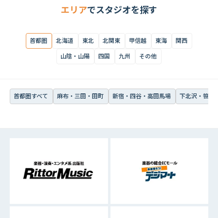
エリア
でスタジオを探す
首都圏すべて
麻布・三田・田町
新宿・四谷・高田馬場
下北沢・笹塚・
首都圏
北海道
東北
北関東
甲信越
東海
関西
山陰・山陽
四国
九州
その他
首都圏すべて
麻布・三田・田町
新宿・四谷・高田馬場
下北沢・笹塚