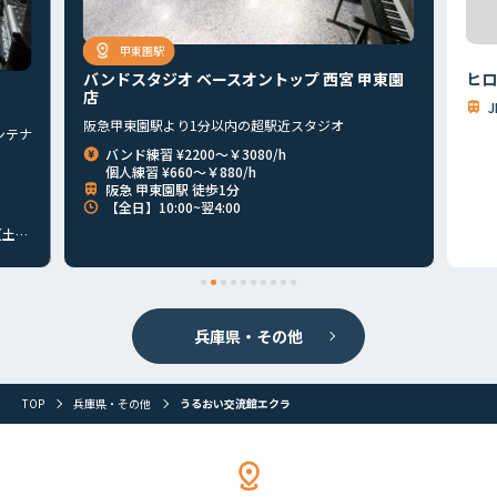
甲東園駅
バンドスタジオ ベースオントップ 西宮 甲東園
ヒロ
店
阪急甲東園駅より1分以内の超駅近スタジオ
ンテナ
バンド練習 ¥2200～￥3080/h
個人練習 ¥660～￥880/h
阪急 甲東園駅 徒歩1分
【全日】10:00~翌4:00
3:30
兵庫県・その他
首都圏
北海道
東北
北関東
甲信越
東海
関西
TOP
兵庫県・その他
うるおい交流館エクラ
山陰・山陽
四国
九州
その他