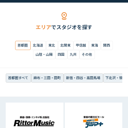
首都圏すべて
麻布・三田・田町
新宿・四谷・高田馬場
下北沢・笹塚・
エリア
でスタジオを探す
首都圏
北海道
東北
北関東
甲信越
東海
関西
山陰・山陽
四国
九州
その他
首都圏すべて
麻布・三田・田町
新宿・四谷・高田馬場
下北沢・笹塚