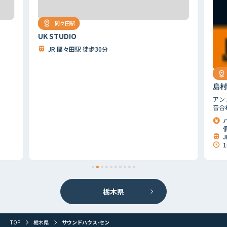
間々田駅
UK STUDIO
JR 間々田駅 徒歩30分
島村
アン
音合
個
1
首都圏
北海道
東北
北関東
甲信越
東海
関西
栃木県
山陰・山陽
四国
九州
その他
TOP
栃木県
サウンドハウス-セン