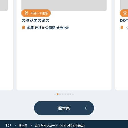
坪井川公園駅
スタジオスミス
DOT
熊電 坪井川公園駅 徒歩1分
首都圏
北海道
東北
北関東
甲信越
東海
関西
熊本県
山陰・山陽
四国
九州
その他
TOP
熊本県
ムラヤマレコード（イオン熊本中央店）