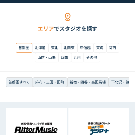
首都圏すべて
麻布・三田・田町
新宿・四谷・高田馬場
下北沢・笹塚・
エリア
でスタジオを探す
首都圏
北海道
東北
北関東
甲信越
東海
関西
山陰・山陽
四国
九州
その他
首都圏すべて
麻布・三田・田町
新宿・四谷・高田馬場
下北沢・笹塚