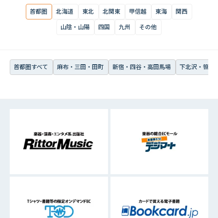
首都圏すべて
麻布・三田・田町
新宿・四谷・高田馬場
下北沢・笹塚・
首都圏
北海道
東北
北関東
甲信越
東海
関西
山陰・山陽
四国
九州
その他
首都圏すべて
麻布・三田・田町
新宿・四谷・高田馬場
下北沢・笹塚