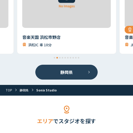
音楽天国 浜松市野店
音楽
浜松IC 車 10分
静岡県
TOP
静岡県
Sonix Studio
首都圏
北海道
東北
北関東
甲信越
東海
関西
山陰・山陽
四国
九州
その他
エリア
でスタジオを探す