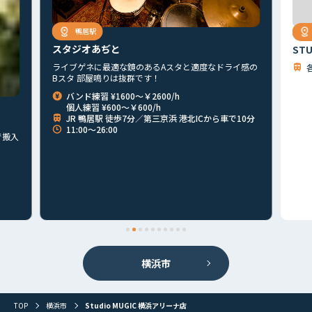
鴨居駅
スタジオあぢと
ST
ライブゲネに最適な鏡のあるAスタと適度なドライ感の
Bスタ 部屋鳴りは抜群です！
バンド練習 ¥1600～￥2600/h
個人練習 ¥600～￥600/h
JR 鴨居駅 徒歩7分／第三京浜 港北ICから車で10分
11:00～26:00
で搬入
首都圏
北海道
東北
北関東
甲信越
東海
関西
横浜市
山陰・山陽
四国
九州
その他
TOP
横浜市
Studio MUGIC 横浜アリーナ店