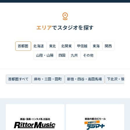
首都圏すべて
麻布・三田・田町
新宿・四谷・高田馬場
下北沢・笹塚・
エリア
でスタジオを探す
首都圏
北海道
東北
北関東
甲信越
東海
関西
山陰・山陽
四国
九州
その他
首都圏すべて
麻布・三田・田町
新宿・四谷・高田馬場
下北沢・笹塚