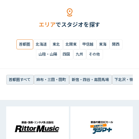
首都圏すべて
麻布・三田・田町
新宿・四谷・高田馬場
下北沢・笹塚・
エリア
でスタジオを探す
首都圏
北海道
東北
北関東
甲信越
東海
関西
山陰・山陽
四国
九州
その他
首都圏すべて
麻布・三田・田町
新宿・四谷・高田馬場
下北沢・笹塚