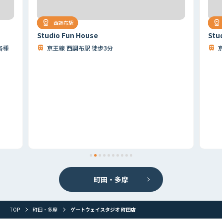
西調布駅
Studio Fun House
Stud
各種
京王線 西調布駅 徒歩3分
首都圏
北海道
東北
北関東
甲信越
東海
関西
町田・多摩
山陰・山陽
四国
九州
その他
TOP
町田・多摩
ゲートウェイスタジオ 町田店