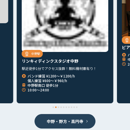
ピア
中野駅
リンキィディンクスタジオ中野
2
駅近徒歩1分でアクセス抜群！無料機材庫有り！
バンド練習 ¥1200～￥1200/h
個人練習 ¥600～￥960/h
中野駅南口 徒歩1分
10:00～24:00
首都圏
北海道
東北
北関東
甲信越
東海
関西
山陰・山陽
四国
九州
その他
中野・野方・高円寺