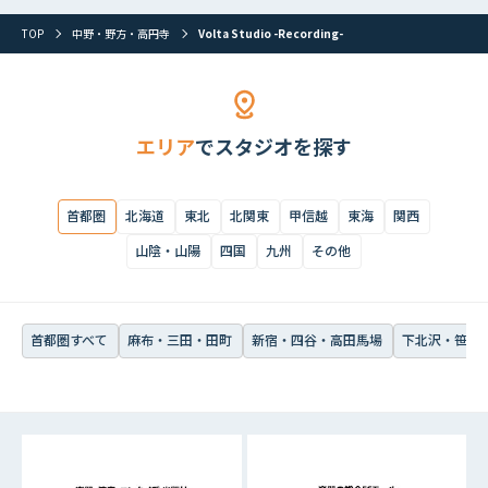
首都圏すべて
麻布・三田・田町
新宿・四谷・高田馬場
下北沢・笹塚・
TOP
中野・野方・高円寺
Volta Studio -Recording-
エリア
でスタジオを探す
首都圏
北海道
東北
北関東
甲信越
東海
関西
山陰・山陽
四国
九州
その他
首都圏すべて
麻布・三田・田町
新宿・四谷・高田馬場
下北沢・笹塚