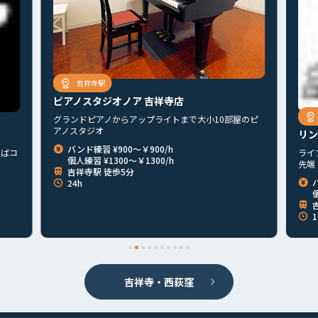
吉祥寺駅
ピアノスタジオノア 吉祥寺店
グランドピアノからアップライトまで大小10部屋のピ
アノスタジオ
リン
バンド練習 ¥900～￥900/h
えばコ
ライ
個人練習 ¥1300～￥1300/h
先端
吉祥寺駅 徒歩5分
24h
個
1
首都圏
北海道
東北
北関東
甲信越
東海
関西
山陰・山陽
四国
九州
その他
吉祥寺・西荻窪