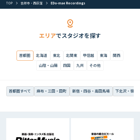
TOP
吉祥寺・西荻窪
EDo-mae Recordings
首都圏すべて
麻布・三田・田町
新宿・四谷・高田馬場
下北沢・笹塚・
エリア
でスタジオを探す
首都圏
北海道
東北
北関東
甲信越
東海
関西
山陰・山陽
四国
九州
その他
首都圏すべて
麻布・三田・田町
新宿・四谷・高田馬場
下北沢・笹塚