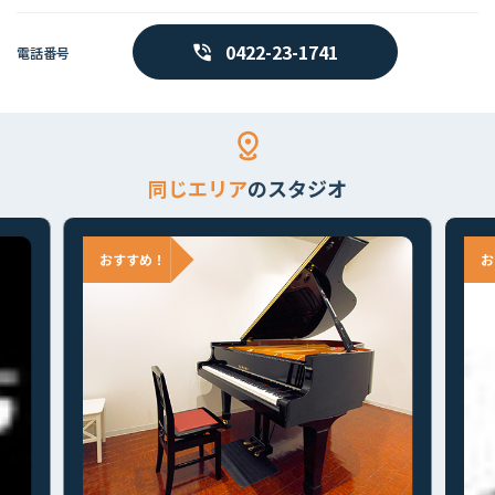
首都圏すべて
麻布・三田・田町
新宿・四谷・高田馬場
下北沢・笹塚・
0422-23-1741
電話番号
同じエリア
のスタジオ