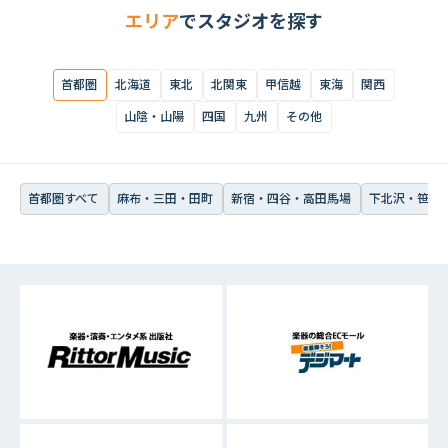
エリア
でスタジオを探す
首都圏
北海道
東北
北関東
甲信越
東海
関西
山陰・山陽
四国
九州
その他
首都圏すべて
麻布・三田・田町
新宿・四谷・高田馬場
下北沢・笹塚