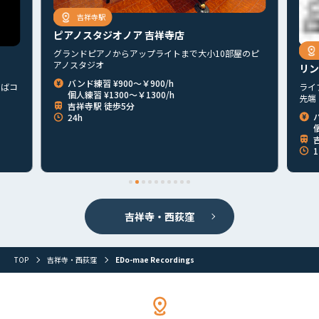
吉祥寺駅
ピアノスタジオノア 吉祥寺店
吉祥
グランドピアノからアップライトまで大小10部屋のピ
アノスタジオ
リンキィ
バンド練習 ¥900～￥900/h
ライブハウ
個人練習 ¥1300～￥1300/h
先端！
吉祥寺駅 徒歩5分
バンド練
24h
個人練習
吉祥寺
12:00
吉祥寺・西荻窪
TOP
吉祥寺・西荻窪
EDo-mae Recordings