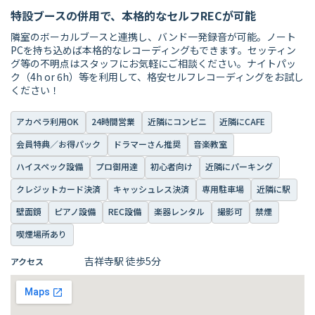
特設ブースの併用で、本格的なセルフRECが可能
隣室のボーカルブースと連携し、バンド一発録音が可能。ノート
PCを持ち込めば本格的なレコーディングもできます。セッティン
グ等の不明点はスタッフにお気軽にご相談ください。ナイトパッ
ク（4h or 6h）等を利用して、格安セルフレコーディングをお試し
ください！
アカペラ利用OK
24時間営業
近隣にコンビニ
近隣にCAFE
会員特典／お得パック
ドラマーさん推奨
音楽教室
ハイスペック設備
プロ御用達
初心者向け
近隣にパーキング
クレジットカード決済
キャッシュレス決済
専用駐車場
近隣に駅
壁面鏡
ピアノ設備
REC設備
楽器レンタル
撮影可
禁煙
喫煙場所あり
吉祥寺駅 徒歩5分
アクセス