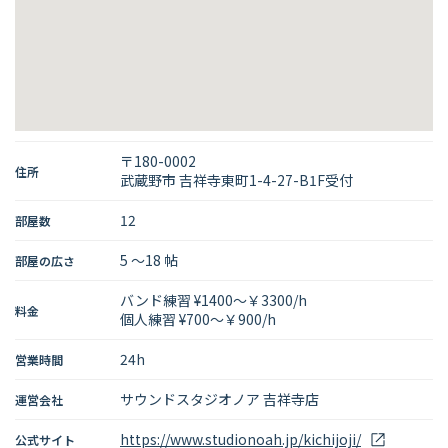
〒180-0002
住所
武蔵野市 吉祥寺東町1-4-27-B1F受付
12
部屋数
5 〜18 帖
部屋の広さ
バンド練習 ¥1400～￥3300/h
料金
個人練習 ¥700～￥900/h
首都圏
北海道
東北
北関東
甲信越
東海
関西
24h
営業時間
山陰・山陽
四国
九州
その他
サウンドスタジオノア 吉祥寺店
運営会社
https://www.studionoah.jp/kichijoji/
公式サイト