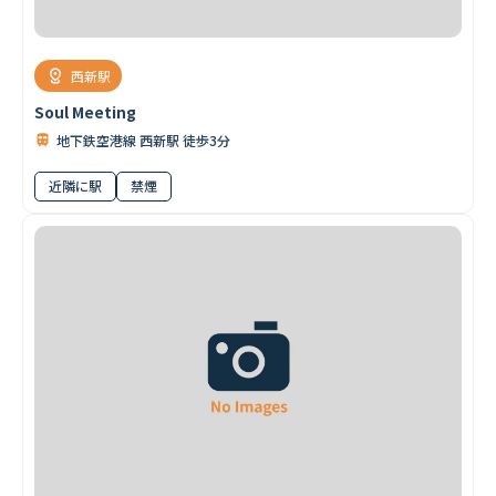
首都圏すべて
麻布・三田・田町
新宿・四谷・高田馬場
下北沢・笹塚・
西新駅
Soul Meeting
地下鉄空港線 西新駅 徒歩3分
近隣に駅
禁煙