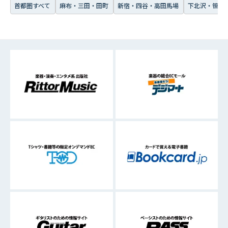
首都圏すべて
麻布・三田・田町
新宿・四谷・高田馬場
下北沢・笹塚