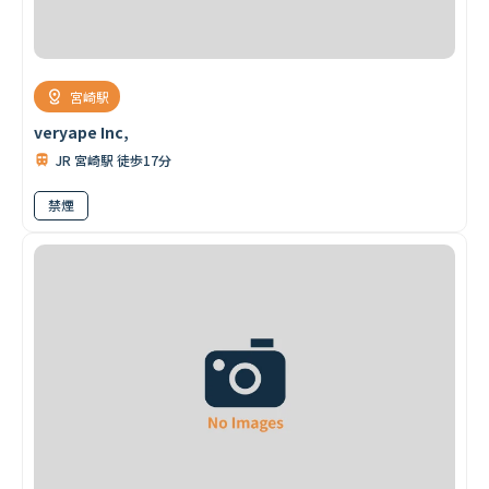
宮崎駅
veryape Inc,
JR 宮崎駅 徒歩17分
禁煙
首都圏
北海道
東北
北関東
甲信越
東海
関西
山陰・山陽
四国
九州
その他