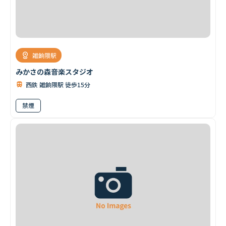
雑餉隈駅
みかさの森音楽スタジオ
西鉄 雑餉隈駅 徒歩15分
禁煙