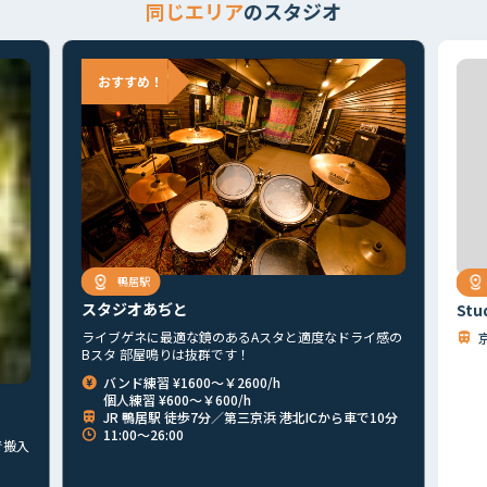
同じエリア
のスタジオ
鴨居駅
スタジオあぢと
Stu
ライブゲネに最適な鏡のあるAスタと適度なドライ感の
Bスタ 部屋鳴りは抜群です！
バンド練習 ¥1600～￥2600/h
首都圏
北海道
東北
北関東
甲信越
東海
関西
個人練習 ¥600～￥600/h
JR 鴨居駅 徒歩7分／第三京浜 港北ICから車で10分
山陰・山陽
四国
九州
その他
11:00～26:00
で搬入