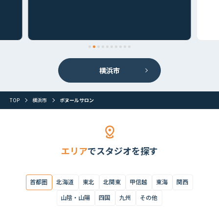
首都圏すべて
麻布・三田・田町
新宿・四谷・高田馬場
下北沢・笹塚・
横浜市
TOP
横浜市
ボヌールサロン
エリア
でスタジオを探す
首都圏
北海道
東北
北関東
甲信越
東海
関西
山陰・山陽
四国
九州
その他