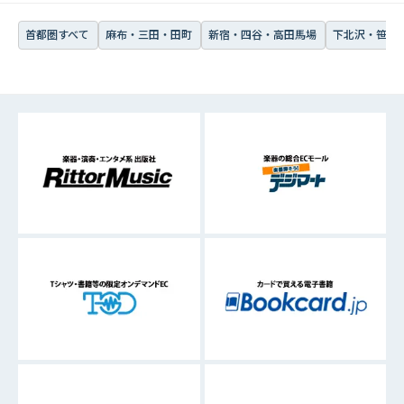
首都圏すべて
麻布・三田・田町
新宿・四谷・高田馬場
下北沢・笹塚