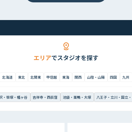
エリア
でスタジオを探す
北海道
東北
北関東
甲信越
東海
関西
山陰・山陽
四国
九州
沢・笹塚・幡ヶ谷
吉祥寺・西荻窪
池袋・巣鴨・大塚
八王子・立川・国立・