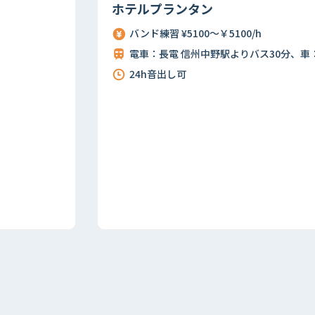
ホテルプランタン
バンド練習 ¥5100～￥5100/h
電車：長電 信州中野駅よりバス30分、車：上信越自動車道 信州中野ICより20分
24h音出し可