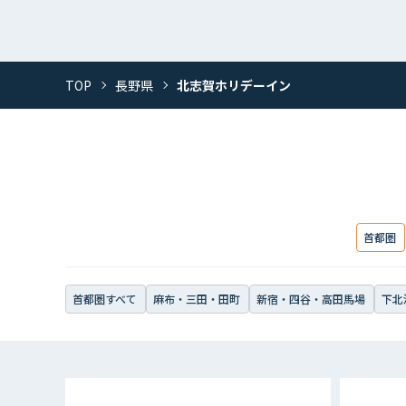
TOP
長野県
北志賀ホリデーイン
首都圏
首都圏すべて
麻布・三田・田町
新宿・四谷・高田馬場
下北