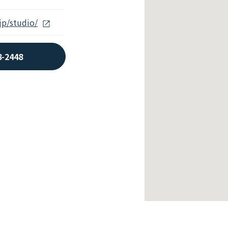
jp/studio/
8-2448