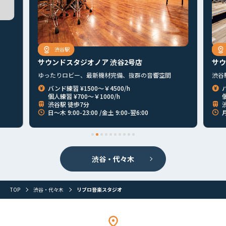
渋谷駅
サウンドスタジオノア 渋谷2号店
サウ
ゆったりロビー、最新機材完備、抜群の音響空間
渋谷
バンド練習 ¥1500～￥4500/h
個人練習 ¥700～￥1000/h
個
渋谷駅 徒歩7分
日〜木 9:00-23:00 /金土 9:00-翌6:00
月
渋谷・代々木
首都圏
北海道
東北
北関東
甲信越
東海
関西
TOP
渋谷・代々木
リブロ音楽スタジオ
山陰・山陽
四国
九州
その他