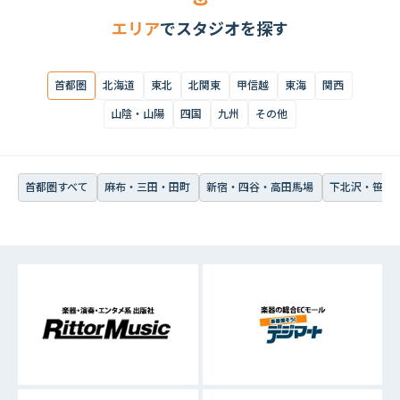
首都圏すべて
麻布・三田・田町
新宿・四谷・高田馬場
下北沢・笹塚・
エリア
でスタジオを探す
首都圏
北海道
東北
北関東
甲信越
東海
関西
山陰・山陽
四国
九州
その他
首都圏すべて
麻布・三田・田町
新宿・四谷・高田馬場
下北沢・笹塚