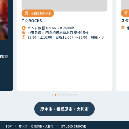
小田急相模原駅
T☆ROCKS
スタ
バンド練習 ¥2166～￥2600/h
小田急線 小田急相模原駅北口 徒歩15分
18:30（土16:00、日祝12:00）～23:00、月曜・ライブ開催時は不可
ED照
首都圏
北海道
東北
北関東
甲信越
東海
関西
厚木市・相模原市・大和市
山陰・山陽
四国
九州
その他
TOP
厚木市・相模原市・大和市
STUDIO GROOVE