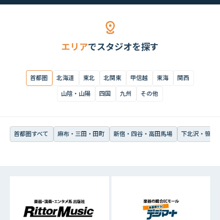
首都圏すべて
麻布・三田・田町
新宿・四谷・高田馬場
下北沢・笹塚・
エリア
でスタジオを探す
首都圏
北海道
東北
北関東
甲信越
東海
関西
山陰・山陽
四国
九州
その他
首都圏すべて
麻布・三田・田町
新宿・四谷・高田馬場
下北沢・笹塚