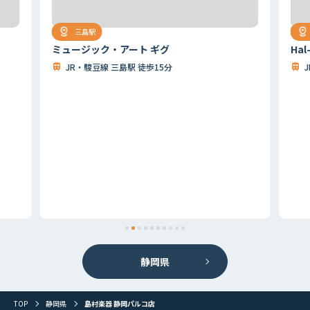
三島駅
ミュージック・アート ギグ
Hal
JR・駿豆線 三島駅 徒歩15分
首都圏
北海道
東北
北関東
甲信越
東海
関西
静岡県
山陰・山陽
四国
九州
その他
TOP
静岡県
島村楽器 静岡パルコ店