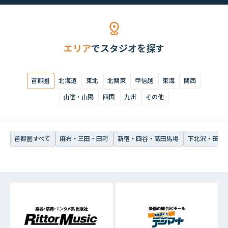
首都圏すべて
麻布・三田・田町
新宿・四谷・高田馬場
下北沢・笹塚・
エリア
でスタジオを探す
首都圏
北海道
東北
北関東
甲信越
東海
関西
山陰・山陽
四国
九州
その他
首都圏すべて
麻布・三田・田町
新宿・四谷・高田馬場
下北沢・笹塚