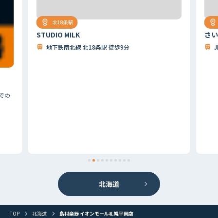
北18条駅
STUDIO MILK
さい
地下鉄南北線 北18条駅 徒歩9分
での
首都圏
北海道
東北
北関東
甲信越
東海
関西
北海道
山陰・山陽
四国
九州
その他
TOP
北海道
島村楽器 イオンモール札幌平岡店