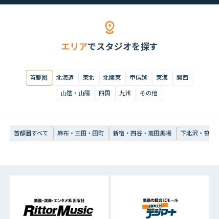
首都圏すべて
麻布・三田・田町
新宿・四谷・高田馬場
下北沢・笹塚・
エリア
でスタジオを探す
首都圏
北海道
東北
北関東
甲信越
東海
関西
山陰・山陽
四国
九州
その他
首都圏すべて
麻布・三田・田町
新宿・四谷・高田馬場
下北沢・笹塚