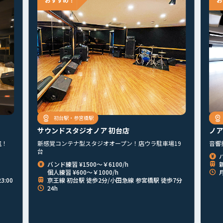
初台駅・参宮橋駅
新宿駅
サウンドスタジオノア 初台店
ノアスタジオ
新感覚コンテナ型スタジオオープン！店ウラ駐車場19
音響抜群の広々
台
バンド練習 ¥3
バンド練習 ¥1500～￥6100/h
新宿駅西口 
個人練習 ¥600～￥1000/h
月 9:00-23:0
首都圏
北海道
東北
北関東
甲信越
東海
関西
京王線 初台駅 徒歩2分/小田急線 参宮橋駅 徒歩7分
24h
山陰・山陽
四国
九州
その他