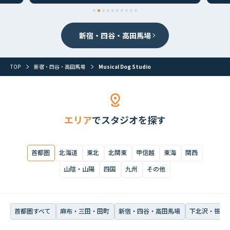
首都圏すべて
麻布・三田・田町
新宿・四谷・高田馬場
下北沢・笹塚・
新宿・四谷・高田馬場
TOP
新宿・四谷・高田馬場
Musical Dog Studio
エリア
でスタジオを探す
首都圏
北海道
東北
北関東
甲信越
東海
関西
山陰・山陽
四国
九州
その他
首都圏すべて
麻布・三田・田町
新宿・四谷・高田馬場
下北沢・笹塚