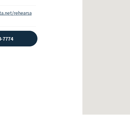
a.net/rehearsa
8-7774