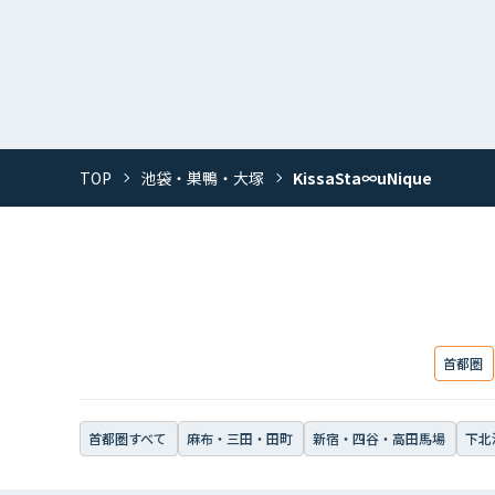
TOP
池袋・巣鴨・大塚
KissaSta∞uNique
首都圏
首都圏すべて
麻布・三田・田町
新宿・四谷・高田馬場
下北