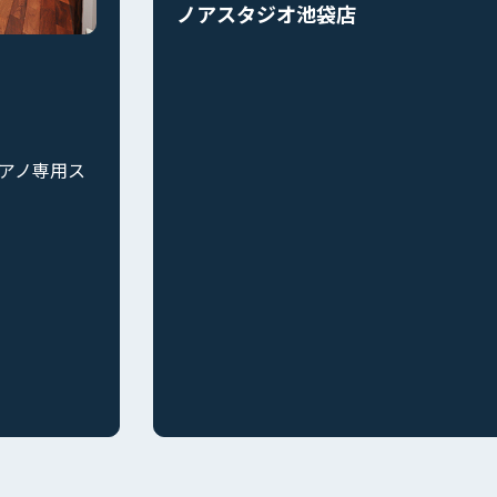
袋店
池袋駅
バンドスタジオ ベー
口店
【2025年12月20日リニ
西口店は全7部屋。充実
るよう、こだわり抜いた
バンド練習 ¥2500～￥38
個人練習 ¥700～￥700/
池袋駅西口 3番出口/徒歩30
24h