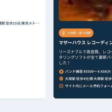
池袋駅
ピアノスタジ
駅・新大塚駅
池袋駅徒歩6
ハウス レコーディングスタジオ
タジオ
ブルで高音質、レコーディング＆マス
バンド練習 ¥
グソフトが全て最新バージョンになりま
池袋駅東口 
24h
練習 ¥5500～￥ASK/h
 徒歩4分/新大塚駅 徒歩8分
ト内にメール予約フォームあり