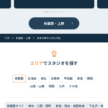
首都圏すべて
麻布・三田・田町
新宿・四谷・高田馬場
下北沢・笹塚・
秋葉原・上野
TOP
秋葉原・上野
スタジオアンサンブル
エリア
でスタジオを探す
首都圏
北海道
東北
北関東
甲信越
東海
関西
山陰・山陽
四国
九州
その他
首都圏すべて
麻布・三田・田町
新宿・四谷・高田馬場
下北沢・笹塚