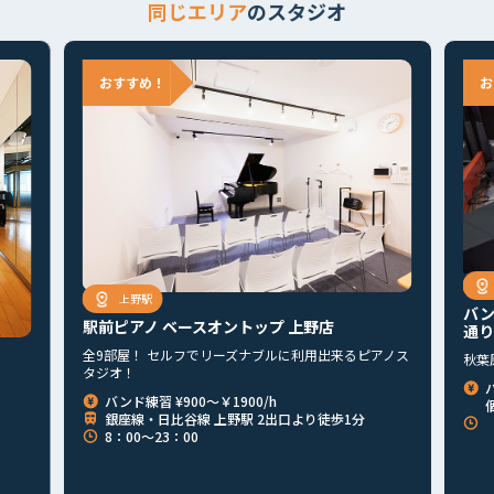
同じエリア
のスタジオ
上野駅
バン
駅前ピアノ ベースオントップ 上野店
通り
全9部屋！ セルフでリーズナブルに利用出来るピアノス
秋葉
タジオ！
首都圏
北海道
東北
北関東
甲信越
東海
関西
バンド練習 ¥900～￥1900/h
個
銀座線・日比谷線 上野駅 2出口より徒歩1分
【平
山陰・山陽
四国
九州
その他
8：00〜23：00